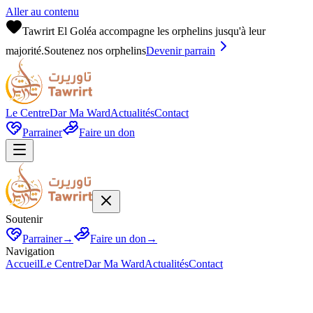
Aller au contenu
Tawrirt El Goléa accompagne les orphelins jusqu'à leur
majorité.
Soutenez nos orphelins
Devenir parrain
Le Centre
Dar Ma Ward
Actualités
Contact
Parrainer
Faire un don
Soutenir
Parrainer
→
Faire un don
→
Navigation
Accueil
Le Centre
Dar Ma Ward
Actualités
Contact