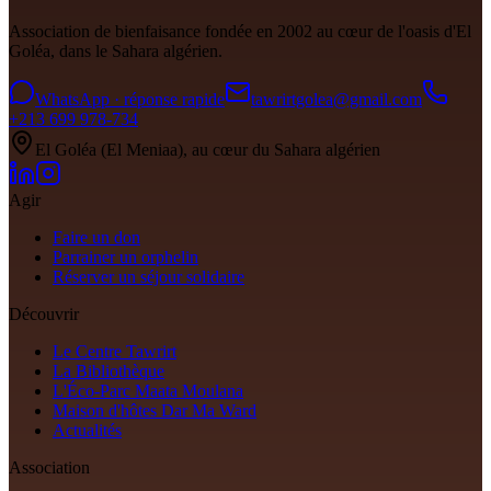
Association de bienfaisance fondée en
2002
au cœur de l'oasis d'El
Goléa, dans le Sahara algérien.
WhatsApp · réponse rapide
tawrirtgolea@gmail.com
+213 699 978-734
El Goléa (El Meniaa), au cœur du Sahara algérien
Agir
Faire un don
Parrainer un orphelin
Réserver un séjour solidaire
Découvrir
Le Centre Tawrirt
La Bibliothèque
L'Éco-Parc Maata Moulana
Maison d'hôtes Dar Ma Ward
Actualités
Association